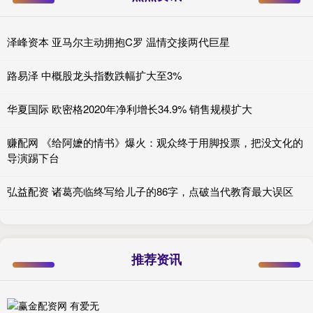
泽峰资本 亚马尔主动拥抱C罗 温情交接两代巨星
路易泽 中概股龙头指数跌幅扩大至3%
华夏国际 欧密格2020年净利增长34.9% 销售规模扩大
赚配网 《给阿嬷的情书》爆火：观众终于用脚投票，把没文化的
导演踢下台
弘益配资 诸葛亮临终写给儿子的86字，点破当代教育最大误区
推荐资讯