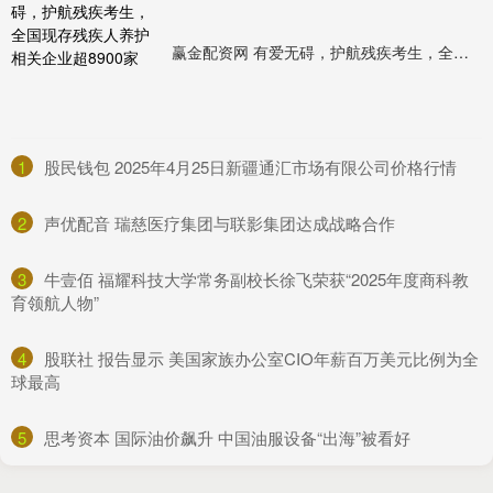
赢金配资网 有爱无碍，护航残疾考生，全国现存残疾人养护相关企业超8900家
1
​股民钱包 2025年4月25日新疆通汇市场有限公司价格行情
2
​声优配音 瑞慈医疗集团与联影集团达成战略合作
3
​牛壹佰 福耀科技大学常务副校长徐飞荣获“2025年度商科教
育领航人物”
4
​股联社 报告显示 美国家族办公室CIO年薪百万美元比例为全
球最高
5
​思考资本 国际油价飙升 中国油服设备“出海”被看好