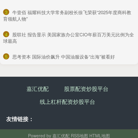
3
​牛壹佰 福耀科技大学常务副校长徐飞荣获“2025年度商科教
育领航人物”
4
​股联社 报告显示 美国家族办公室CIO年薪百万美元比例为全
球最高
5
​思考资本 国际油价飙升 中国油服设备“出海”被看好
嘉汇优配
股票配资炒股平台
线上杠杆配资炒股平台
友情链接：
Powered by
嘉汇优配
RSS地图
HTML地图