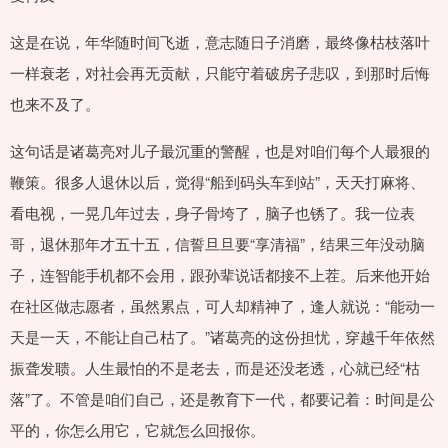
这是在说，年华随时间飞逝，意志随日子消磨，最终像枯枝落叶
一样衰老，对社会再无贡献，只能守着破房子悲叹，到那时后悔
也来不及了。
这句话是诸葛亮对儿子最沉重的警醒，也是对咱们每个人最狠的
鞭策。很多人退休以后，觉得“船到码头车到站”，天天打麻将、
看电视，一晃几年过去，身子骨垮了，脑子也锈了。我一位表
哥，退休那年才五十五，信誓旦旦要“享清福”，结果三年没动脑
子，连智能手机都不会用，跟孙辈说话都接不上茬。后来他开始
在社区做志愿者，虽然累点，可人却精神了，逢人就说：“能动一
天是一天，不能让自己枯了。”诸葛亮的这份担忧，穿越千年依然
振聋发聩。人生最怕的不是老去，而是还没老透，心就已经“枯
落”了。不管是咱们自己，还是教育下一代，都要记着：时间是公
平的，你怎么用它，它就怎么回报你。