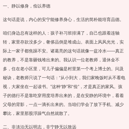
一、静以修身，俭以养德
这句话是说，内心的安宁能修养身心，生活的简朴能培育品德。
咱们身边总有这样的人：孩子补习班排满了，自己也跟着连轴
转，家里存款没多少，奢侈品倒是堆成山。表面上风风光光，实
际上一家子都焦躁不安。诸葛亮的这句话就像一盆冷水——真正
的教养，不是靠砸钱堆出来的。我认识一位老教师，退休金不
多，住在老小区里，可儿子偏偏是村里第一个考上博士的。问及
秘诀，老教师只说了一句话：“从小到大，我们家晚饭时从不看电
视，大家坐在一起读书。”这种“静”和“俭”，才是真正的家风。孩
子的德行不是靠吃穿用度培养出来的，是在安静的环境中，看着
父母的背影，一点一滴长出来的。当咱们学会了放下手机、减少
攀比，家里那股浮躁气自然就散了。
二、非淡泊无以明志，非宁静无以致远