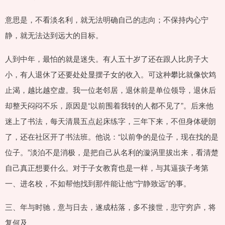
意思是，不看淡名利，就无法明确自己的志向；不保持内心宁
静，就无法达到远大的目标。
人到中年，最怕的就是迷失。有人五十岁了还在跟人比房子大
小，有人退休了还要处处显摆子女的收入。可这种攀比就像饮鸩
止渴，越比越空虚。我一位老邻居，退休前是单位领导，退休后
却整天闷闷不乐，原因是“以前围着我转的人都不见了”。后来他
迷上了书法，每天清晨五点起床练字，三年下来，不但身体硬朗
了，还在社区开了书法班。他说：“以前争的是位子，现在找的是
位子。”淡泊不是消极，是把自己从名利的漩涡里拔出来，看清楚
自己真正想要什么。对于子女教育也是一样，与其逼孩子考第
一、进名校，不如帮他找到那件能让他“宁静致远”的事。
三、年与时驰，意与日去，遂成枯落，多不接世，悲守穷庐，将
复何及