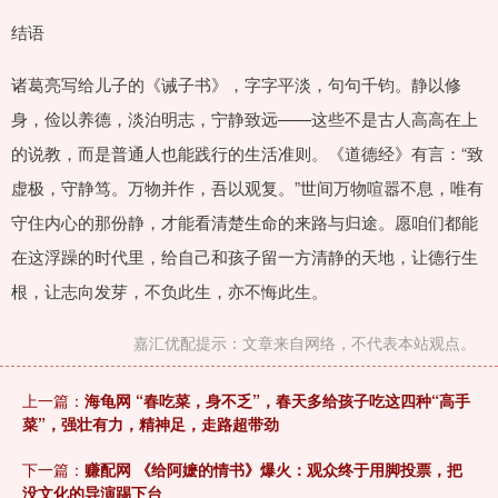
结语
诸葛亮写给儿子的《诫子书》，字字平淡，句句千钧。静以修
身，俭以养德，淡泊明志，宁静致远——这些不是古人高高在上
的说教，而是普通人也能践行的生活准则。《道德经》有言：“致
虚极，守静笃。万物并作，吾以观复。”世间万物喧嚣不息，唯有
守住内心的那份静，才能看清楚生命的来路与归途。愿咱们都能
在这浮躁的时代里，给自己和孩子留一方清静的天地，让德行生
根，让志向发芽，不负此生，亦不悔此生。
嘉汇优配提示：文章来自网络，不代表本站观点。
上一篇：
海龟网 “春吃菜，身不乏”，春天多给孩子吃这四种“高手
菜”，强壮有力，精神足，走路超带劲
下一篇：
赚配网 《给阿嬷的情书》爆火：观众终于用脚投票，把
没文化的导演踢下台