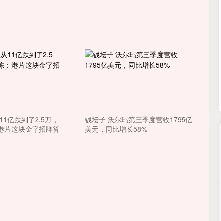
深证成指
14188.68
8%
78.56
0.56%
11亿跌到了2.5万，
钱坛子 沃尔玛第三季度营收1795亿
港片这块金字招牌算
美元，同比增长58%