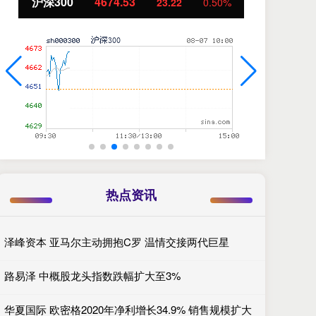
沪深300
4674.53
北
23.22
0.50%
热点资讯
泽峰资本 亚马尔主动拥抱C罗 温情交接两代巨星
路易泽 中概股龙头指数跌幅扩大至3%
华夏国际 欧密格2020年净利增长34.9% 销售规模扩大