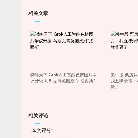
上证指数
3903.41
80
0.41%
3.06
0.0
相关文章
谋略天下 Grok人工智能色情图片争
美牛股 票房从
议升级 马斯克骂英国政府“法西斯”
我五味杂陈：
砸了
相关评论
本文评分
*