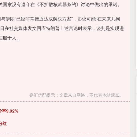
沪深300
4694.44
.42%
43.13
0.93%
关国家没有遵守在《不扩散核武器条约》讨论中做出的承诺。
与伊朗“已经非常接近达成解决方案”，协议可能“在未来几周
9日在社交媒体发文回应特朗普上述言论时表示，谈判是实现进
屈服于人。
嘉汇优配提示：文章来自网络，不代表本站观点。
率9.92%
分红