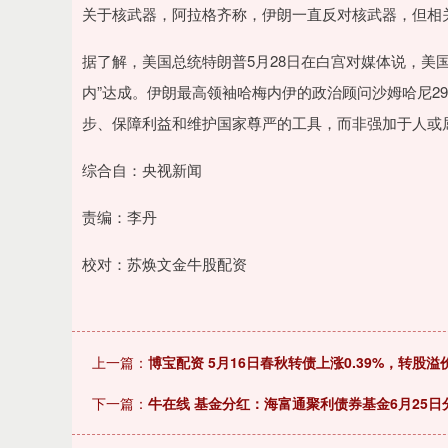
深证成指
14311.01
.68
1.02%
200.89
1
关于核武器，阿拉格齐称，伊朗一直反对核武器，但相
据了解，美国总统特朗普5月28日在白宫对媒体说，美国
内”达成。伊朗最高领袖哈梅内伊的政治顾问沙姆哈尼2
步、保障利益和维护国家尊严的工具，而非强加于人或
综合自：央视新闻
责编：李丹
校对：苏焕文金牛股配资
上一篇：
博宝配资 5月16日春秋转债上涨0.39%，转股溢价
下一篇：
牛在线 基金分红：海富通聚利债券基金6月25日