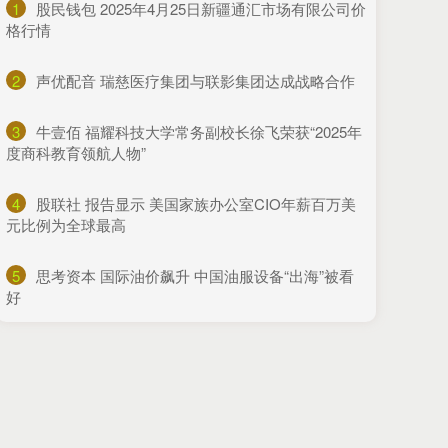
1
​股民钱包 2025年4月25日新疆通汇市场有限公司价
格行情
2
​声优配音 瑞慈医疗集团与联影集团达成战略合作
3
​牛壹佰 福耀科技大学常务副校长徐飞荣获“2025年
度商科教育领航人物”
4
​股联社 报告显示 美国家族办公室CIO年薪百万美
元比例为全球最高
5
​思考资本 国际油价飙升 中国油服设备“出海”被看
好