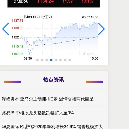
北证50
1134.24
创
11.37
1.01%
热点资讯
泽峰资本 亚马尔主动拥抱C罗 温情交接两代巨星
路易泽 中概股龙头指数跌幅扩大至3%
华夏国际 欧密格2020年净利增长34.9% 销售规模扩大