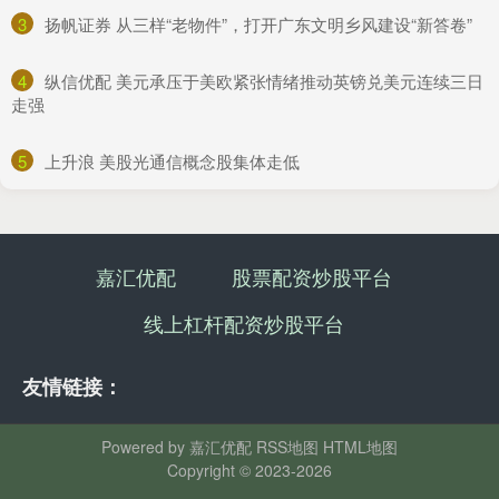
3
​扬帆证券 从三样“老物件”，打开广东文明乡风建设“新答卷”
4
​纵信优配 美元承压于美欧紧张情绪推动英镑兑美元连续三日
走强
5
​上升浪 美股光通信概念股集体走低
嘉汇优配
股票配资炒股平台
线上杠杆配资炒股平台
友情链接：
Powered by
嘉汇优配
RSS地图
HTML地图
Copyright
© 2023-2026