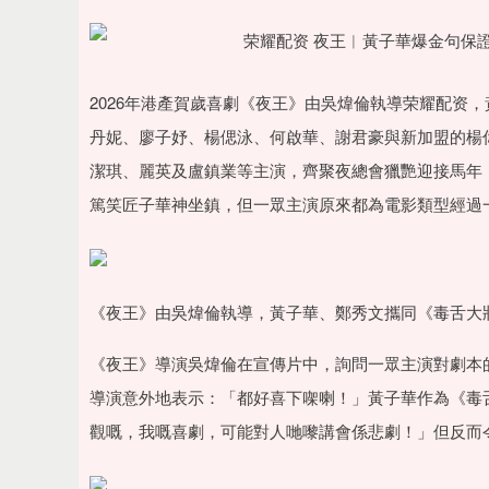
2026年港產賀歲喜劇《夜王》由吳煒倫執導荣耀配资，
丹妮、廖子妤、楊偲泳、何啟華、謝君豪與新加盟的楊偉倫、
潔琪、麗英及盧鎮業等主演，齊聚夜總會獵艷迎接馬年
篤笑匠子華神坐鎮，但一眾主演原來都為電影類型經過
《夜王》由吳煒倫執導，黃子華、鄭秀文攜同《毒舌大
《夜王》導演吳煒倫在宣傳片中，詢問一眾主演對劇本
導演意外地表示：「都好喜下㗎喇！」黃子華作為《毒
觀嘅，我嘅喜劇，可能對人哋嚟講會係悲劇！」但反而