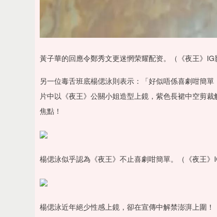
黃子華的回應令鄭秀文更迷惘荣耀配资。（《夜王》IG
另一位毒舌班底楊偲泳則表示：「好似唔係喜劇咁簡單
片中以《夜王》公關小姐造型上鏡，紫色長裙中空剪裁
焦點！
楊偲泳似乎認為《夜王》不止喜劇咁簡單。（《夜王》I
楊偲泳近年絕少性感上鏡，卻在宣傳中解禁澎湃上圍！（