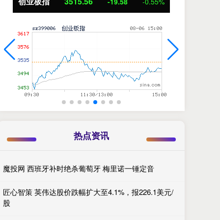
创业板指
3515.56
基
-19.58
-0.55%
热点资讯
魔投网 西班牙补时绝杀葡萄牙 梅里诺一锤定音
匠心智策 英伟达股价跌幅扩大至4.1%，报226.1美元/
股