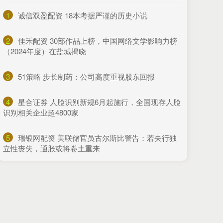
1
​诚信双盈配资 18本考据严谨的历史小说
2
​佳禾配资 30部作品上榜，中国网络文学影响力榜
（2024年度）在盐城揭晓
3
​51策略 步长制药：公司高度重视股东回报
4
​星合证券 人脸识别新规6月起施行，全国现存人脸
识别相关企业超4800家
5
​瑞银网配资 美联储官员古尔斯比警告：若央行独
立性丧失，通胀或将卷土重来