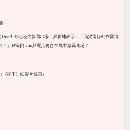
圖）
阿Dee出奇地咬住胸圍出場，興奮地表示：「我覺得係動作愛情
！」難道阿Dee與麗英將會在戲中激戰連場？
《夜王》IG影片截圖）