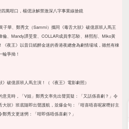
黃子華、鄭秀文（Sammi）攜同《毒舌大狀》破億原班人馬王
Mandy譚旻萱、COLLAR成員李芯駖、林熙彤、Miko黃
！《夜王》以昔日紙醉金迷的香港夜總會為劇情場域，雖然有棟
一輪爭拗！
狀》破億原班人馬主演！（《夜王》電影劇照）
的意見時，「V姐」鄭秀文率先出聲質疑：「又話係喜劇？」令
舌大狀》班底隨即出聲護航，並爆金句：「咁喜唔喜呢家嘢好主
令鄭秀文更迷惘：「咁即係唔係喜劇？」