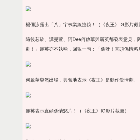
楊偲泳露出「八」字事業線搶鏡！（《夜王》IG影片截
隨後芯駖、譚旻萱、阿Dee何啟華與麗英都發表意見，
劇！」麗英亦不執輸，回敬一句：「係呀！直頭係情慾片
何啟華突然出場，興奮地表示《夜王》是動作愛情劇。（
麗英表示直頭係情慾片！（《夜王》IG影片截圖）