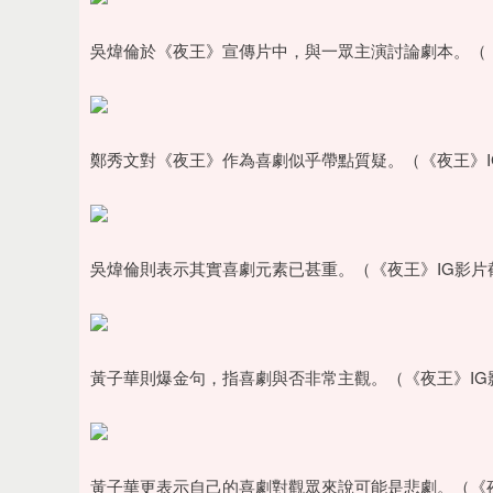
沪深300
4651.31
.08
-0.24%
-6.85
-0.
吳煒倫於《夜王》宣傳片中，與一眾主演討論劇本。（《
鄭秀文對《夜王》作為喜劇似乎帶點質疑。（《夜王》I
吳煒倫則表示其實喜劇元素已甚重。（《夜王》IG影片
黃子華則爆金句，指喜劇與否非常主觀。（《夜王》IG
黃子華更表示自己的喜劇對觀眾來說可能是悲劇。（《夜