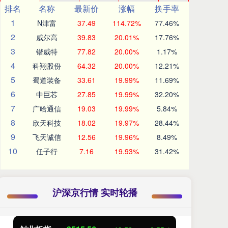
排名
名称
最新价
涨幅
换手率
1
N津富
37.49
114.72%
77.46%
2
威尔高
39.83
20.01%
17.76%
3
锴威特
77.82
20.00%
1.17%
4
科翔股份
64.32
20.00%
12.21%
5
蜀道装备
33.61
19.99%
11.69%
6
中巨芯
27.85
19.99%
32.20%
7
广哈通信
19.03
19.99%
5.84%
8
欣天科技
18.02
19.97%
28.44%
9
飞天诚信
12.56
19.96%
8.49%
10
任子行
7.16
19.93%
31.42%
沪深京行情 实时轮播