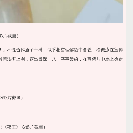
影片截圖）
！」不愧合作過子華神，似乎相當理解箇中含義！楊偲泳在宣傳
解禁澎湃上圍，露出激深「八」字事業線，在宣傳片中馬上搶走
G影片截圖）
《夜王》IG影片截圖）