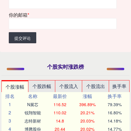
你的邮箱
*
提交评论
个股实时涨跌榜
个股跌幅
个股流入
个股流出
换手率
个股涨幅
排名
名称
最新价
涨幅
换手率
1
N展芯
116.52
396.89%
79.39%
2
锐翔智能
110.02
20.21%
16.80%
3
志特新材
14.8
20.03%
14.18%
4
博腾股份
20.44
20.02%
14.77%