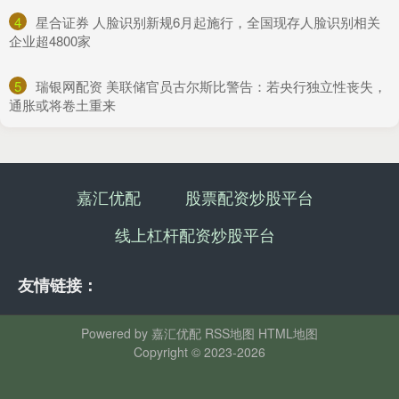
4
​星合证券 人脸识别新规6月起施行，全国现存人脸识别相关
企业超4800家
5
​瑞银网配资 美联储官员古尔斯比警告：若央行独立性丧失，
通胀或将卷土重来
嘉汇优配
股票配资炒股平台
线上杠杆配资炒股平台
友情链接：
Powered by
嘉汇优配
RSS地图
HTML地图
Copyright
© 2023-2026