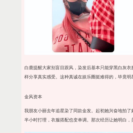
沪深300
4694.44
0.89
1.42%
43.13
0.9
白鹿提醒大家别盲目跟风，染发后基本只能穿黑白灰衣
样分享真实感受。这种真诚在娱乐圈挺难得的，毕竟明
金风资本
我朋友小丽去年追星染了同款金发。起初她兴奋地拍了
半小时打理，衣服搭配也变单调。那次经历让她明白，