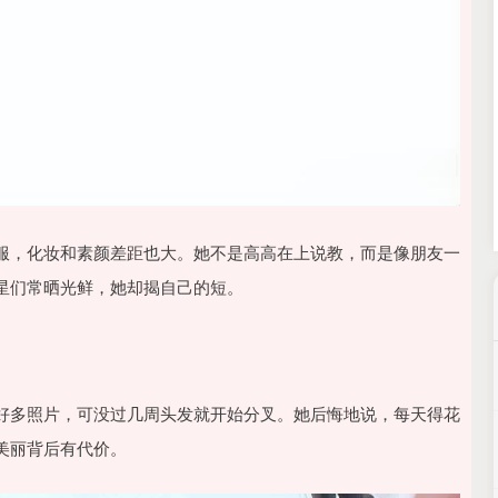
北证50
1134.24
3%
11.37
1.01%
服，化妆和素颜差距也大。她不是高高在上说教，而是像朋友一
星们常晒光鲜，她却揭自己的短。
好多照片，可没过几周头发就开始分叉。她后悔地说，每天得花
美丽背后有代价。