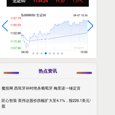
创业板指
3563.12
基
47.56
1.35%
热点资讯
魔投网 西班牙补时绝杀葡萄牙 梅里诺一锤定音
匠心智策 英伟达股价跌幅扩大至4.1%，报226.1美元/
股