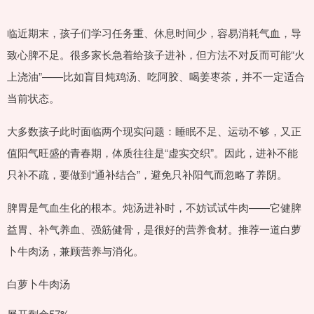
临近期末，孩子们学习任务重、休息时间少，容易消耗气血，导
致心脾不足。很多家长急着给孩子进补，但方法不对反而可能“火
上浇油”——比如盲目炖鸡汤、吃阿胶、喝姜枣茶，并不一定适合
当前状态。
大多数孩子此时面临两个现实问题：睡眠不足、运动不够，又正
值阳气旺盛的青春期，体质往往是“虚实交织”。因此，进补不能
只补不疏，要做到“通补结合”，避免只补阳气而忽略了养阴。
脾胃是气血生化的根本。炖汤进补时，不妨试试牛肉——它健脾
益胃、补气养血、强筋健骨，是很好的营养食材。推荐一道白萝
卜牛肉汤，兼顾营养与消化。
白萝卜牛肉汤
展开剩余57%