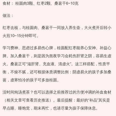
食材： 桂圆肉3颗、红枣2颗、桑葚干6~10克
做法：
红枣去核，与桂圆肉、桑葚干一同放入养生壶，大火煮开后转小
火煎10~15分钟即可。
学习费神、思虑过多易伤心脾，桂圆配红枣能养心安神、补益心
脾。加入桑葚干，则是因为熬夜学习会耗伤肝肾之阴，容易生虚
火。桑葚正可“滋肝肾、充血液、清虚火”。这三样搭配，性质平
衡，不燥不腻，还可根据体质调整比例：阴虚易火的孩子多加桑
葚，虚寒怕冷的孩子可多放桂圆。
没时间炖汤煮茶？也可以选择之前推荐过的方便冲调的补血食材
（相关文章可查看历史推送）。最后提醒：最好的“补品”其实是
早点睡、睡饱觉，期末再忙，也请尽量为孩子保障休息。