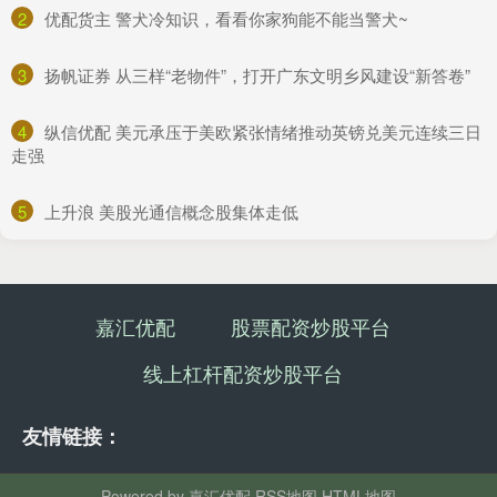
2
​优配货主 警犬冷知识，看看你家狗能不能当警犬~
3
​扬帆证券 从三样“老物件”，打开广东文明乡风建设“新答卷”
4
​纵信优配 美元承压于美欧紧张情绪推动英镑兑美元连续三日
走强
5
​上升浪 美股光通信概念股集体走低
嘉汇优配
股票配资炒股平台
线上杠杆配资炒股平台
友情链接：
Powered by
嘉汇优配
RSS地图
HTML地图