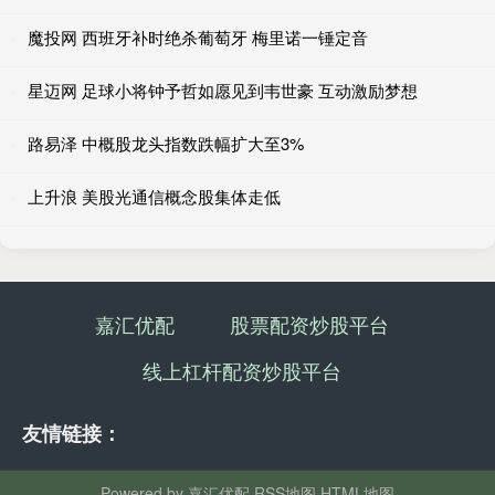
魔投网 西班牙补时绝杀葡萄牙 梅里诺一锤定音
星迈网 足球小将钟予哲如愿见到韦世豪 互动激励梦想
路易泽 中概股龙头指数跌幅扩大至3%
上升浪 美股光通信概念股集体走低
嘉汇优配
股票配资炒股平台
线上杠杆配资炒股平台
友情链接：
Powered by
嘉汇优配
RSS地图
HTML地图