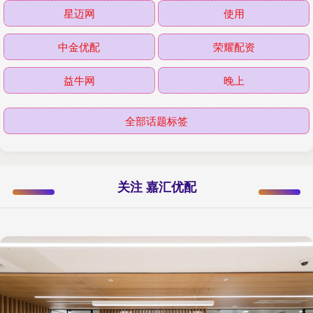
星迈网
使用
中金优配
荣耀配资
益牛网
晚上
全部话题标签
关注 嘉汇优配