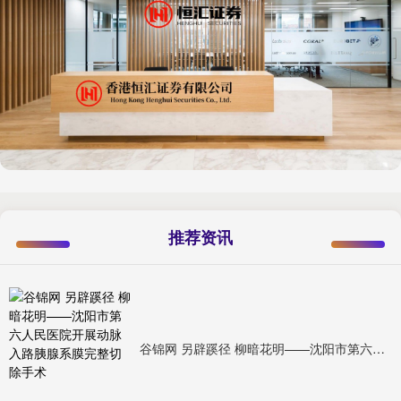
推荐资讯
谷锦网 另辟蹊径 柳暗花明——沈阳市第六人民医院开展动脉入路胰腺系膜完整切除手术