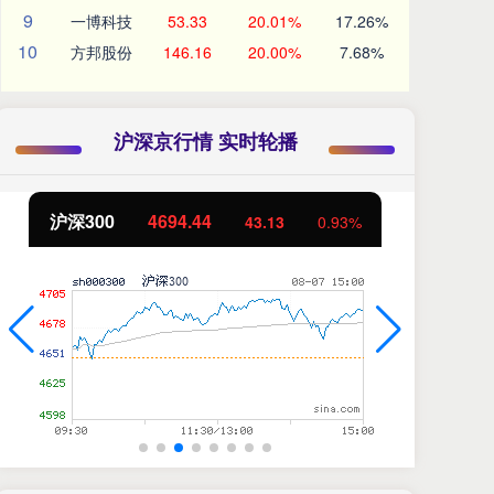
9
一博科技
53.33
20.01%
17.26%
10
方邦股份
146.16
20.00%
7.68%
沪深京行情 实时轮播
北证50
1134.24
创
11.37
1.01%