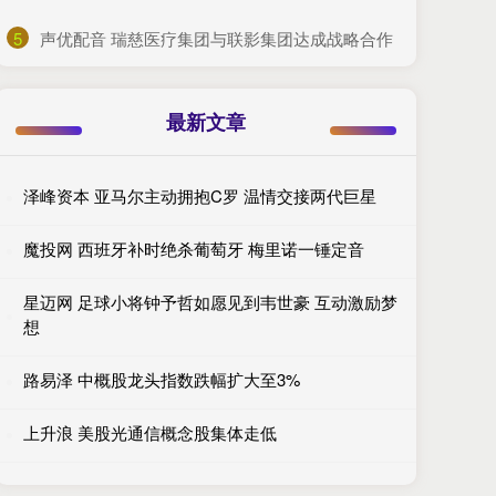
5
​声优配音 瑞慈医疗集团与联影集团达成战略合作
最新文章
泽峰资本 亚马尔主动拥抱C罗 温情交接两代巨星
魔投网 西班牙补时绝杀葡萄牙 梅里诺一锤定音
星迈网 足球小将钟予哲如愿见到韦世豪 互动激励梦
想
路易泽 中概股龙头指数跌幅扩大至3%
上升浪 美股光通信概念股集体走低