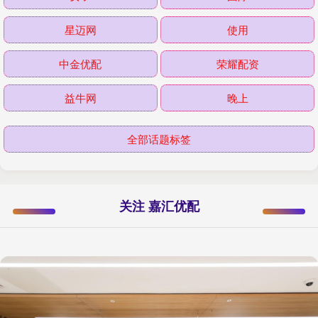
星迈网
使用
中金优配
荣耀配资
益牛网
晚上
全部话题标签
关注 嘉汇优配