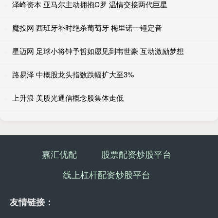
泽峰资本 亚马尔主动拥抱C罗 温情交接两代巨星
魔投网 西班牙补时绝杀葡萄牙 梅里诺一锤定音
星迈网 足球小将钟予哲如愿见到韦世豪 互动激励梦想
路易泽 中概股龙头指数跌幅扩大至3%
上升浪 美股光通信概念股集体走低
嘉汇优配
股票配资炒股平台
线上杠杆配资炒股平台
友情链接：