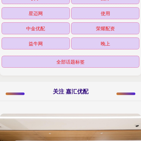
星迈网
使用
中金优配
荣耀配资
益牛网
晚上
全部话题标签
关注 嘉汇优配