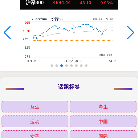
沪深300
4694.44
43.13
0.93%
话题标签
益生
考生
运动
中国
女子
国际