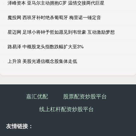
泽峰资本 亚马尔主动拥抱C罗 温情交接两代巨星
魔投网 西班牙补时绝杀葡萄牙 梅里诺一锤定音
星迈网 足球小将钟予哲如愿见到韦世豪 互动激励梦想
路易泽 中概股龙头指数跌幅扩大至3%
上升浪 美股光通信概念股集体走低
嘉汇优配
股票配资炒股平台
线上杠杆配资炒股平台
友情链接：