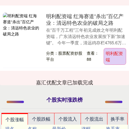
明利配资端 红海赛道“杀出”百亿产
业：清远特色农业的破局之路
在“百千万工程”三年初见成效之年明利配
资端，广东清远特色农业发展按下新“加速
键”。 今年一季度，清远鸡存栏4765.6万
只，同比增长21.6％；综合产值33.9....
分类：股票配资炒股
查看：
明利配资
平台
88
端
嘉汇优配文章已加载完成
个股实时涨跌榜
个股跌幅
个股流入
个股流出
换手率
个股涨幅
排名
名称
最新价
涨幅
换手率