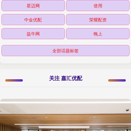
星迈网
使用
中金优配
荣耀配资
益牛网
晚上
全部话题标签
关注 嘉汇优配