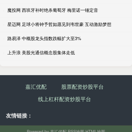
魔投网 西班牙补时绝杀葡萄牙 梅里诺一锤定音
星迈网 足球小将钟予哲如愿见到韦世豪 互动激励梦想
路易泽 中概股龙头指数跌幅扩大至3%
上升浪 美股光通信概念股集体走低
嘉汇优配
股票配资炒股平台
线上杠杆配资炒股平台
友情链接：
Powered by
嘉汇优配
RSS地图
HTML地图