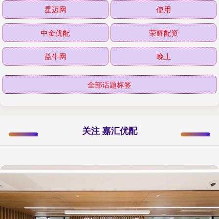
星迈网
使用
中金优配
荣耀配资
益牛网
晚上
全部话题标签
关注 嘉汇优配