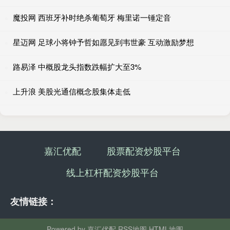
魔投网 西班牙补时绝杀葡萄牙 梅里诺一锤定音
星迈网 足球小将钟予哲如愿见到韦世豪 互动激励梦想
路易泽 中概股龙头指数跌幅扩大至3%
上升浪 美股光通信概念股集体走低
嘉汇优配
股票配资炒股平台
线上杠杆配资炒股平台
友情链接：
Powered by
嘉汇优配
RSS地图
HTML地图