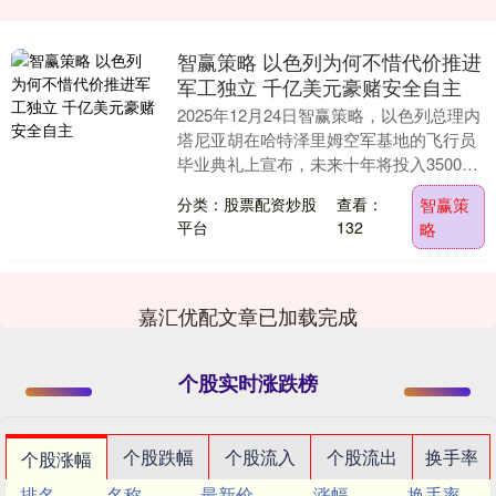
智赢策略 以色列为何不惜代价推进
军工独立 千亿美元豪赌安全自主
2025年12月24日智赢策略，以色列总理内
塔尼亚胡在哈特泽里姆空军基地的飞行员
毕业典礼上宣布，未来十年将投入3500亿
新谢克尔（约合1080亿美元）建设独立
分类：股票配资炒股
查看：
智赢策
军....
平台
132
略
嘉汇优配文章已加载完成
个股实时涨跌榜
个股跌幅
个股流入
个股流出
换手率
个股涨幅
排名
名称
最新价
涨幅
换手率