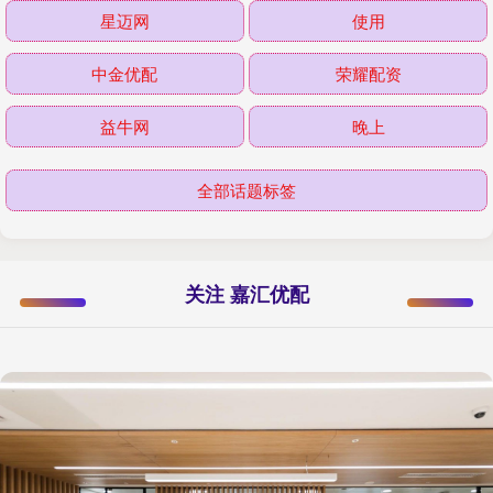
星迈网
使用
中金优配
荣耀配资
益牛网
晚上
全部话题标签
关注 嘉汇优配