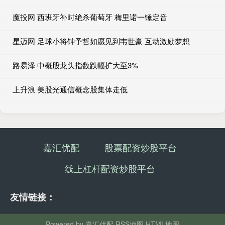
魔投网 西班牙补时绝杀葡萄牙 梅里诺一锤定音
星迈网 足球小将钟予哲如愿见到韦世豪 互动激励梦想
路易泽 中概股龙头指数跌幅扩大至3%
上升浪 美股光通信概念股集体走低
嘉汇优配
股票配资炒股平台
线上杠杆配资炒股平台
友情链接：
Powered by
嘉汇优配
RSS地图
HTML地图