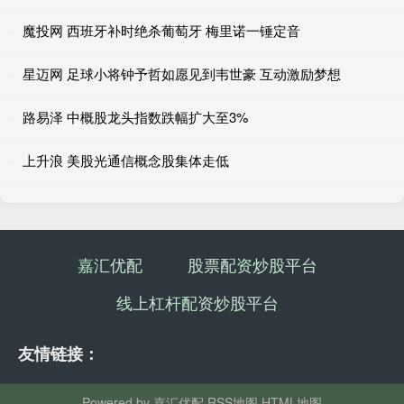
魔投网 西班牙补时绝杀葡萄牙 梅里诺一锤定音
星迈网 足球小将钟予哲如愿见到韦世豪 互动激励梦想
路易泽 中概股龙头指数跌幅扩大至3%
上升浪 美股光通信概念股集体走低
嘉汇优配
股票配资炒股平台
线上杠杆配资炒股平台
友情链接：
Powered by
嘉汇优配
RSS地图
HTML地图