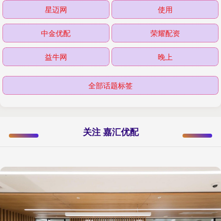
星迈网
使用
中金优配
荣耀配资
益牛网
晚上
全部话题标签
关注 嘉汇优配