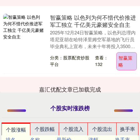
智赢策略 以色列为何不惜代价推进
军工独立 千亿美元豪赌安全自主
2025年12月24日智赢策略，以色列总理内
塔尼亚胡在哈特泽里姆空军基地的飞行员
毕业典礼上宣布，未来十年将投入3500亿
新谢克尔（约合1080亿美元）建设独立
分类：股票配资炒股
查看：
智赢策
军....
平台
132
略
嘉汇优配文章已加载完成
个股实时涨跌榜
个股跌幅
个股流入
个股流出
换手率
个股涨幅
排名
名称
最新价
涨幅
换手率