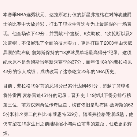
本赛季NBA选秀状元、达拉斯独行侠的新星弗拉格在对阵犹他爵
士的比赛中大放异彩，打出了职业生涯迄今为止最耀眼的一场表
现。他全场砍下42分，并贡献7个篮板、6次助攻、1次抢断以及2
次盖帽，不仅展现了全面的技术实力，更是打破了2003年由天赋
异禀的勒布朗·詹姆斯保持的“18岁球员单场最高得分”纪录。这项
纪录原本是詹姆斯当年新秀赛季的37分，而年仅18岁的弗拉格以
42分的惊人成绩，成功改写了这条屹立22年的NBA历史。
目前，弗拉格19岁前的总得分已累计达到461分，超越了篮球名
将特雷西·麦格雷迪451分的记录，晋升史上19岁以下得分排行榜
第三位。前方仅剩两位传奇巨星，榜首依旧是勒布朗·詹姆斯的62
5分和排名第二的科比·布莱恩特539分。随着弗拉格逐渐成熟，他
仍有望在19岁生日之前继续缩小与两位前辈的差距，创造更多辉
煌。