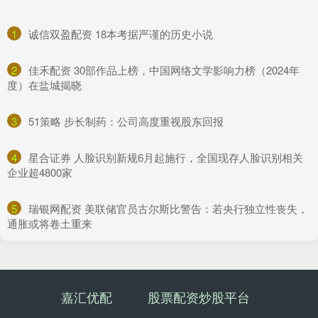
1
​诚信双盈配资 18本考据严谨的历史小说
2
​佳禾配资 30部作品上榜，中国网络文学影响力榜（2024年
度）在盐城揭晓
3
​51策略 步长制药：公司高度重视股东回报
4
​星合证券 人脸识别新规6月起施行，全国现存人脸识别相关
企业超4800家
5
​瑞银网配资 美联储官员古尔斯比警告：若央行独立性丧失，
通胀或将卷土重来
嘉汇优配
股票配资炒股平台