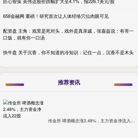
匠心智策 英伟达股价跌幅扩大至4.1%，报226.1美元/股
658金融网 重磅！研究首次让人体经络穴位肉眼可见
配资盘 主角：戏里是死对头，戏外是真亲戚，张嘉益说：有哥一
口饭，就有你一口汤
快牛盘 关于沉香，你不知道的冷知识：记住一点，沉香不是木头
推荐资讯
传金所 啤酒概念涨2.48%，主力资金净流入22股