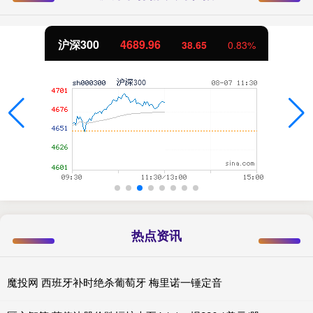
沪深300
4689.96
38.65
0.83%
热点资讯
魔投网 西班牙补时绝杀葡萄牙 梅里诺一锤定音