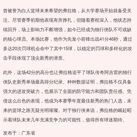
曾被誉为白人篮球未来希望的弗拉格，从大学赛场开始就备受关
注。尽管赛季初期他表现有所挣扎，但随着赛程深入，他状态持
续回升，场上影响力不断增强，如今已经成为独行侠队不可或缺
的核心球员。本场比赛，他作为先发小前锋出战41分46秒，通过
多达20次罚球机会命中了其中15球，以稳定的罚球和多样化的攻
击手段体现了顶尖新秀的潜质。
此外，这场42分的高分也让弗拉格追平了球队传奇阿吉雷的独行
侠队史新秀单场最高得分纪录。种种数据证明，弗拉格不仅具备
强大的进攻突破力，也展示了全面的防守能力和团队责任感。凭
借这么出色的表现，他成为本赛季年度最佳新秀的热门人选，未
来的篮球之路无疑光明璀璨。对于独行侠来说，弗拉格的崛起昭
示着球队未来几年充满竞争力的可能性，值得所有球迷期待。
发布于：广东省