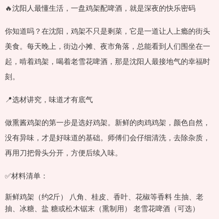
🔥沈阳人最懂生活，一盘鸡架配啤酒，就是深夜的快乐密码
你知道吗？在沈阳，鸡架不只是剩菜，它是一道让人上瘾的街头
美食。每天晚上，街边小摊、夜市角落，总能看到人们围坐在一
起，啃着鸡架，喝着老雪花啤酒，那是沈阳人最接地气的幸福时
刻。
📍选材讲究，味道才有底气
做熏酱鸡架的第一步是选好鸡架。新鲜的肉鸡鸡架，颜色自然，
没有异味，才是好味道的基础。师傅们会仔细清洗，去除杂质，
再用刀把骨头分开，方便后续入味。
✅材料清单：
新鲜鸡架（约2斤） 八角、桂皮、香叶、花椒等香料 生抽、老
抽、冰糖、盐 糖或松木锯末（熏制用） 老雪花啤酒（可选）