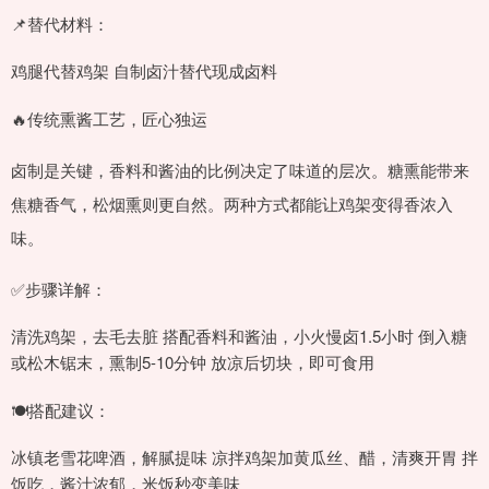
📌替代材料：
鸡腿代替鸡架 自制卤汁替代现成卤料
🔥传统熏酱工艺，匠心独运
卤制是关键，香料和酱油的比例决定了味道的层次。糖熏能带来
焦糖香气，松烟熏则更自然。两种方式都能让鸡架变得香浓入
味。
✅步骤详解：
清洗鸡架，去毛去脏 搭配香料和酱油，小火慢卤1.5小时 倒入糖
或松木锯末，熏制5-10分钟 放凉后切块，即可食用
🍽️搭配建议：
冰镇老雪花啤酒，解腻提味 凉拌鸡架加黄瓜丝、醋，清爽开胃 拌
饭吃，酱汁浓郁，米饭秒变美味