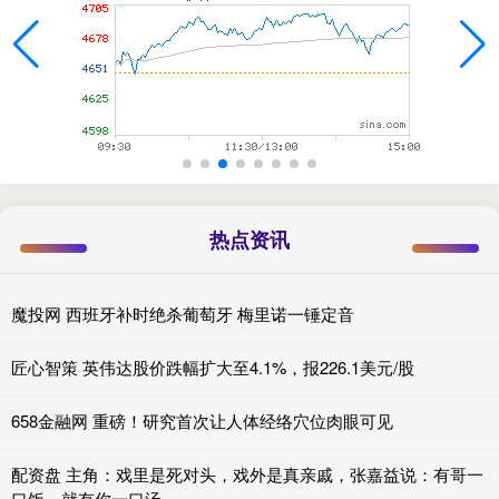
热点资讯
魔投网 西班牙补时绝杀葡萄牙 梅里诺一锤定音
匠心智策 英伟达股价跌幅扩大至4.1%，报226.1美元/股
658金融网 重磅！研究首次让人体经络穴位肉眼可见
配资盘 主角：戏里是死对头，戏外是真亲戚，张嘉益说：有哥一
口饭，就有你一口汤