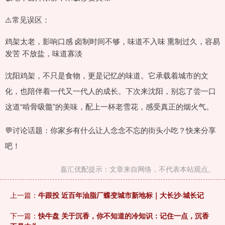
⚠️常见误区：
鸡架太老，影响口感 卤制时间不够，味道不入味 熏制过久，容易
发苦 不放盐，味道寡淡
沈阳鸡架，不只是食物，更是记忆的味道。它承载着城市的文
化，也陪伴着一代又一代人的成长。下次来沈阳，别忘了尝一口
这道“啃骨吸髓”的美味，配上一杯老雪花，感受真正的烟火气。
💬讨论话题：你家乡有什么让人念念不忘的街头小吃？快来分享
吧！
嘉汇优配提示：文章来自网络，不代表本站观点。
上一篇：
牛跟投 近百年油脂厂蝶变城市新地标｜大长沙·城长记
下一篇：
快牛盘 关于沉香，你不知道的冷知识：记住一点，沉香