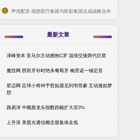
5
​声优配音 瑞慈医疗集团与联影集团达成战略合作
最新文章
泽峰资本 亚马尔主动拥抱C罗 温情交接两代巨星
魔投网 西班牙补时绝杀葡萄牙 梅里诺一锤定音
星迈网 足球小将钟予哲如愿见到韦世豪 互动激励梦
想
路易泽 中概股龙头指数跌幅扩大至3%
上升浪 美股光通信概念股集体走低