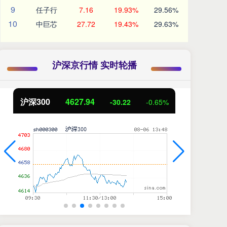
9
任子行
7.16
19.93%
29.56%
10
中巨芯
27.72
19.43%
29.63%
沪深京行情 实时轮播
北证50
1112.69
创
-6.77
-0.60%