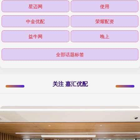
星迈网
使用
中金优配
荣耀配资
益牛网
晚上
全部话题标签
关注 嘉汇优配