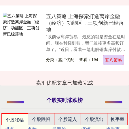
五八策略 上海探索打造离岸金融
（经济）功能区，三项创新已经落
地
“以前做离岸贸易，最愁的就是资金在途时
间。现在秒级到账，我们敢接更多高频订
单了。”近日，看着一笔电解铜离岸付款指
令在几秒钟内完成跨境划转，铧美（上
分类：嘉汇优配
查看：194
五八策略
海）国际贸易有....
嘉汇优配文章已加载完成
个股实时涨跌榜
个股跌幅
个股流入
个股流出
换手率
个股涨幅
排名
名称
最新价
涨幅
换手率