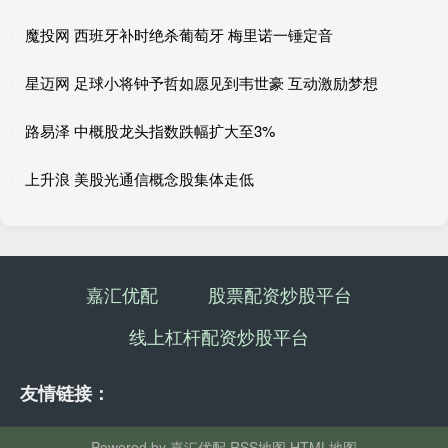
魔投网 西班牙补时绝杀葡萄牙 梅里诺一锤定音
星迈网 足球小将钟予哲如愿见到韦世豪 互动激励梦想
路易泽 中概股龙头指数跌幅扩大至3%
上升浪 美股光通信概念股集体走低
嘉汇优配
股票配资炒股平台
线上杠杆配资炒股平台
友情链接：
Powered by
嘉汇优配
RSS地图
HTML地图