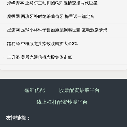
泽峰资本 亚马尔主动拥抱C罗 温情交接两代巨星
魔投网 西班牙补时绝杀葡萄牙 梅里诺一锤定音
星迈网 足球小将钟予哲如愿见到韦世豪 互动激励梦想
路易泽 中概股龙头指数跌幅扩大至3%
上升浪 美股光通信概念股集体走低
嘉汇优配
股票配资炒股平台
线上杠杆配资炒股平台
友情链接：