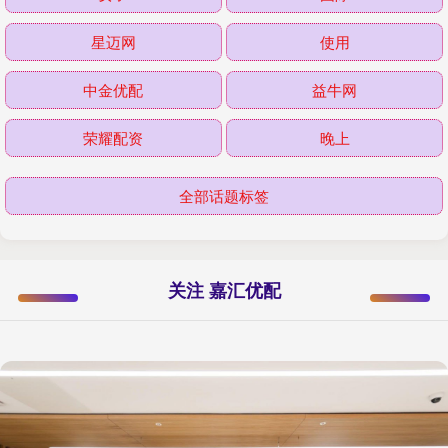
星迈网
使用
中金优配
益牛网
荣耀配资
晚上
全部话题标签
关注 嘉汇优配